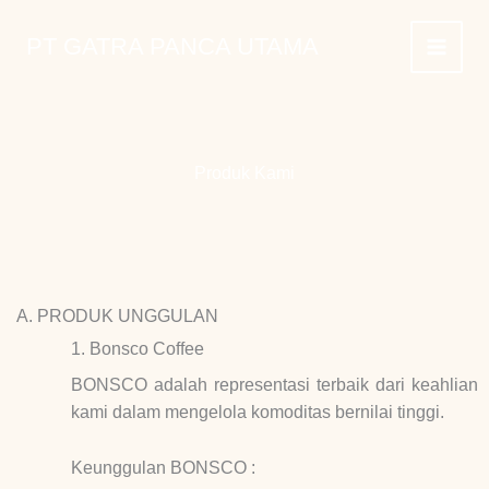
Lewati
ke
PT GATRA PANCA UTAMA
konten
Produk Kami
A. PRODUK UNGGULAN
1. Bonsco Coffee
BONSCO adalah representasi terbaik dari keahlian
kami dalam mengelola komoditas bernilai tinggi.
Keunggulan BONSCO :