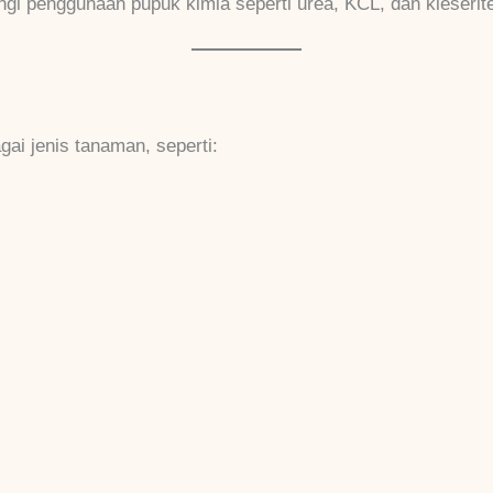
gi penggunaan pupuk kimia seperti urea, KCL, dan kieserit
ai jenis tanaman, seperti: