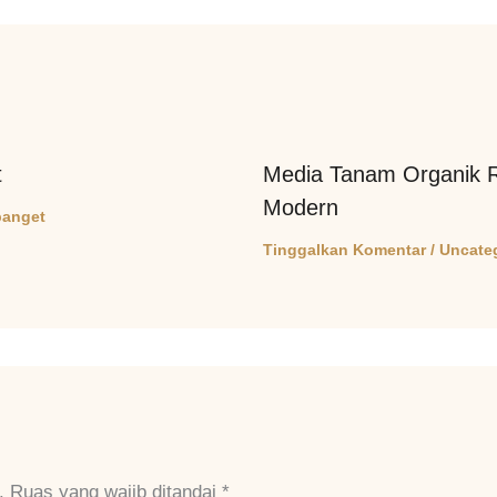
t
Media Tanam Organik R
Modern
anget
Tinggalkan Komentar
/
Uncate
.
Ruas yang wajib ditandai
*